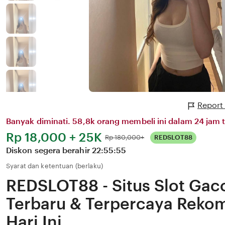
Report
Banyak diminati. 58,8k orang membeli ini dalam 24 jam t
Harga:
Rp 18,000 + 25K
Normal:
Rp 180,000+
REDSLOT88
Diskon segera berahir
22:55:55
Syarat dan ketentuan (berlaku)
REDSLOT88 - Situs Slot Ga
Terbaru & Terpercaya Reko
Hari Ini