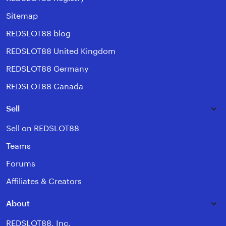
Sitemap
REDSLOT88 blog
REDSLOT88 United Kingdom
REDSLOT88 Germany
REDSLOT88 Canada
Sell
Sell on REDSLOT88
Teams
Forums
Affiliates & Creators
About
REDSLOT88, Inc.