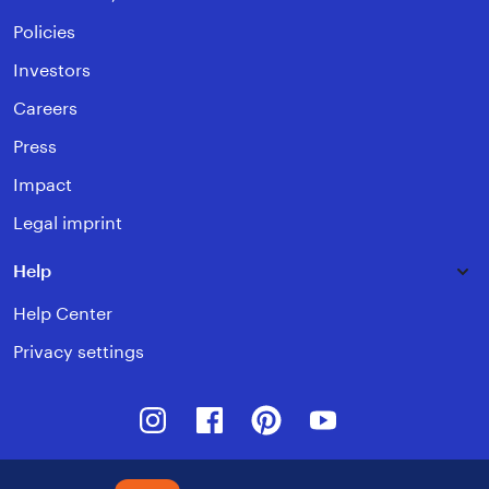
Policies
Investors
Careers
Press
Impact
Legal imprint
Help
Help Center
Privacy settings
Instagram
Facebook
Pinterest
Youtube