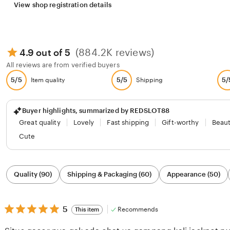
View shop registration details
(884.2K reviews)
4.9 out of 5
All reviews are from verified buyers
5/5
5/5
5/
Item quality
Shipping
Buyer highlights, summarized by REDSLOT88
Great quality
Lovely
Fast shipping
Gift-worthy
Beaut
Cute
Filter
Quality (90)
Shipping & Packaging (60)
Appearance (50)
by
category
5
5
Recommends
This item
out
of