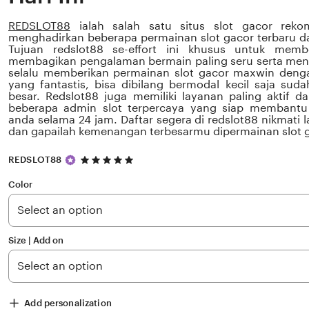
REDSLOT88
ialah salah satu situs slot gacor reko
menghadirkan beberapa permainan slot gacor terbaru dar
Tujuan redslot88 se-effort ini khusus untuk memb
membagikan pengalaman bermain paling seru serta me
selalu memberikan permainan slot gacor maxwin deng
yang fantastis, bisa dibilang bermodal kecil saja sud
besar. Redslot88 juga memiliki layanan paling aktif d
beberapa admin slot terpercaya yang siap membantu 
anda selama 24 jam. Daftar segera di redslot88 nikmati 
dan gapailah kemenangan terbesarmu dipermainan slot ga
5
REDSLOT88
out
of
Color
5
stars
Size | Add on
Add personalization