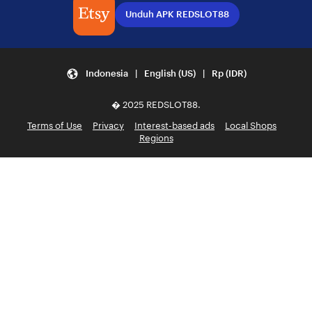
Unduh APK REDSLOT88
Indonesia | English (US) | Rp (IDR)
� 2025 REDSLOT88.
Terms of Use
Privacy
Interest-based ads
Local Shops
Regions