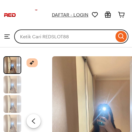
REDSLOT88
DAFTAR - LOGIN
Skip
to
ontent
Search
Browse
for
items
or
shops