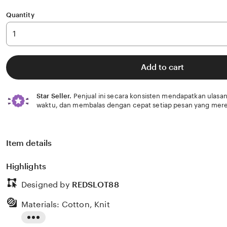
Quantity
Add to cart
Star Seller.
Penjual ini secara konsisten mendapatkan ulasan
waktu, dan membalas dengan cepat setiap pesan yang mere
Item details
Highlights
Designed by
REDSLOT88
Materials: Cotton, Knit
Read