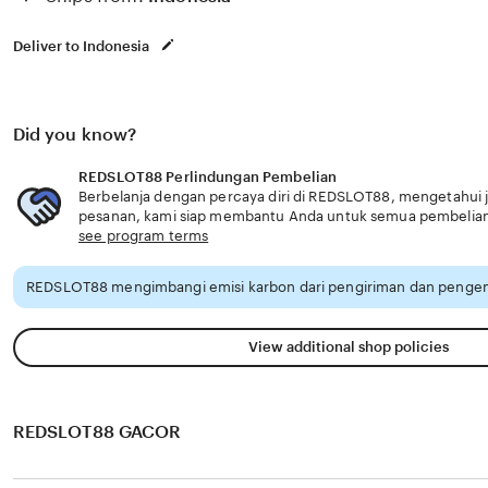
Deliver to Indonesia
Did you know?
REDSLOT88 Perlindungan Pembelian
Berbelanja dengan percaya diri di REDSLOT88, mengetahui ji
pesanan, kami siap membantu Anda untuk semua pembelia
see program terms
REDSLOT88 mengimbangi emisi karbon dari pengiriman dan pengem
View additional shop policies
REDSLOT88 GACOR