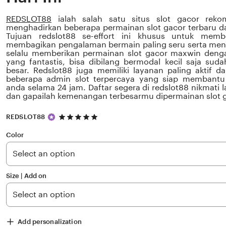
REDSLOT88
ialah salah satu situs slot gacor reko
menghadirkan beberapa permainan slot gacor terbaru dar
Tujuan redslot88 se-effort ini khusus untuk memb
membagikan pengalaman bermain paling seru serta me
selalu memberikan permainan slot gacor maxwin deng
yang fantastis, bisa dibilang bermodal kecil saja sud
besar. Redslot88 juga memiliki layanan paling aktif d
beberapa admin slot terpercaya yang siap membantu 
anda selama 24 jam. Daftar segera di redslot88 nikmati 
dan gapailah kemenangan terbesarmu dipermainan slot ga
5
REDSLOT88
out
of
Color
5
stars
Size | Add on
Add personalization