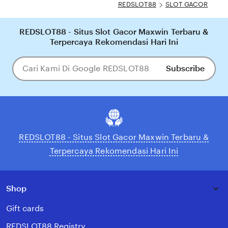
REDSLOT88
SLOT GACOR
REDSLOT88 - Situs Slot Gacor Maxwin Terbaru &
Terpercaya Rekomendasi Hari Ini
Subscribe
Cari
Kami
Di
Google
REDSLOT88
REDSLOT88 - Situs Slot Gacor Maxwin Terbaru &
Terpercaya Rekomendasi Hari Ini
Shop
Gift cards
REDSLOT88 Registry