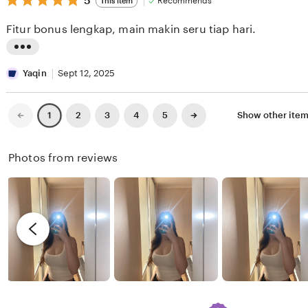
5
Recommends
This item
out
i
i
i
of
Fitur bonus lengkap, main makin seru tiap hari.
5
s
e
n
stars
n
w
g
L
u
b
r
i
Yaqin
Sept 12, 2025
y
e
s
A
v
t
Previous
Next
2
3
4
5
Show other ite
1
page
page
r
i
i
i
e
n
Photos from reviews
R
w
g
i
b
r
o
y
e
G
W
v
u
i
i
n
s
e
a
n
w
w
u
b