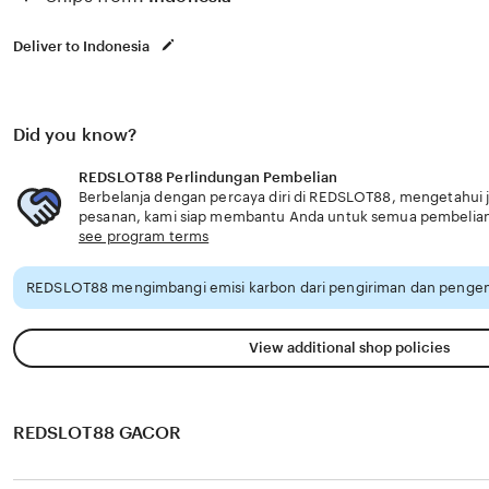
Deliver to Indonesia
Did you know?
REDSLOT88 Perlindungan Pembelian
Berbelanja dengan percaya diri di REDSLOT88, mengetahui ji
pesanan, kami siap membantu Anda untuk semua pembelia
see program terms
REDSLOT88 mengimbangi emisi karbon dari pengiriman dan pengem
View additional shop policies
REDSLOT88 GACOR