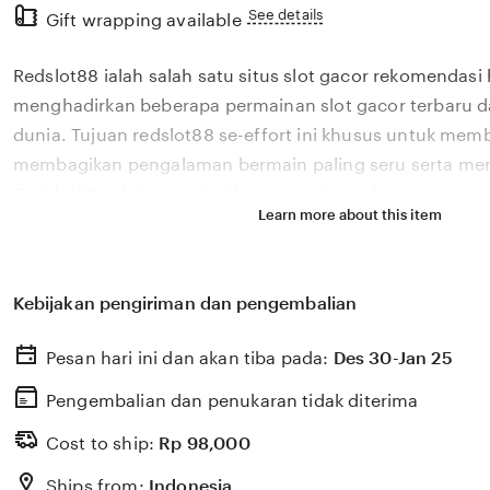
See details
Gift wrapping available
the
full
Redslot88 ialah salah satu situs slot gacor rekomendasi 
description
menghadirkan beberapa permainan slot gacor terbaru da
dunia. Tujuan redslot88 se-effort ini khusus untuk memb
membagikan pengalaman bermain paling seru serta m
Redslot88 selalu memberikan permainan slot gacor max
Learn more about this item
kemenangan yang fantastis, bisa dibilang bermodal kecil
mendapat profit besar. Redslot88 juga memiliki layanan 
tercepat dari beberapa admin slot terpercaya yang sia
Kebijakan pengiriman dan pengembalian
serta kendala anda selama 24 jam. Daftar segera di reds
layananan prioritas kami dan gapailah kemenangan ter
Pesan hari ini dan akan tiba pada:
Des 30-Jan 25
slot gacor hari ini.
Pengembalian dan penukaran tidak diterima
Cost to ship:
Rp
98,000
Ships from:
Indonesia