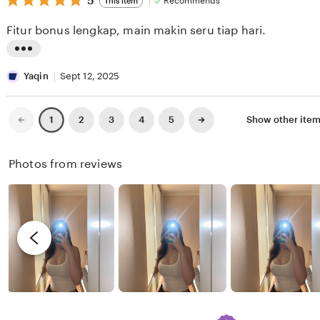
5
Recommends
This item
out
i
i
i
of
Fitur bonus lengkap, main makin seru tiap hari.
5
s
e
n
stars
n
w
g
L
u
b
r
i
Yaqin
Sept 12, 2025
y
e
s
A
v
t
Previous
Next
2
3
4
5
Show other ite
1
page
page
r
i
i
i
e
n
Photos from reviews
R
w
g
i
b
r
o
y
e
G
W
v
u
i
i
n
s
e
a
n
w
w
u
b