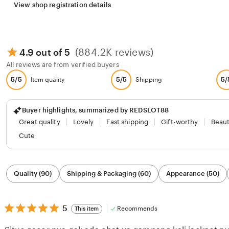
View shop registration details
(884.2K reviews)
4.9 out of 5
All reviews are from verified buyers
5/5
5/5
5/
Item quality
Shipping
Buyer highlights, summarized by REDSLOT88
Great quality
Lovely
Fast shipping
Gift-worthy
Beaut
Cute
Filter
Quality (90)
Shipping & Packaging (60)
Appearance (50)
by
category
5
5
Recommends
This item
out
of