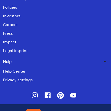
Policies
Investors
Careers
Press
Impact
Legal imprint
Help
Help Center
Privacy settings
Instagram
Facebook
Pinterest
Youtube