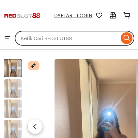
REDSLOT88
DAFTAR - LOGIN
Skip
to
ontent
Search
Browse
for
items
or
shops