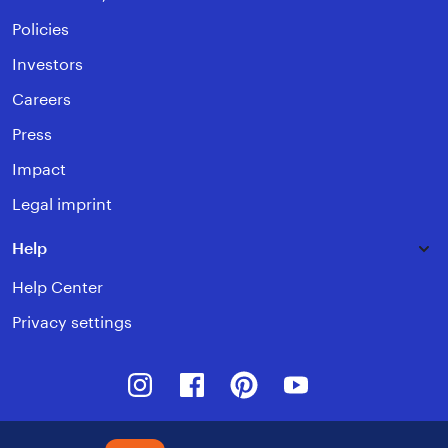
Policies
Investors
Careers
Press
Impact
Legal imprint
Help
Help Center
Privacy settings
Instagram
Facebook
Pinterest
Youtube