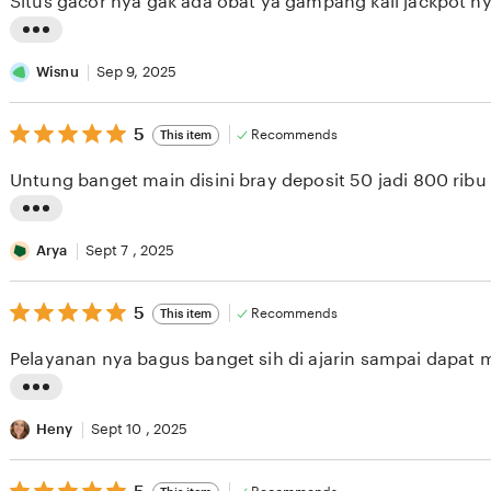
Situs gacor nya gak ada obat ya gampang kali jackpot n
5
stars
L
i
Wisnu
Sep 9, 2025
s
5
t
5
Recommends
This item
out
i
of
Untung banget main disini bray deposit 50 jadi 800 ri
5
n
stars
g
L
r
i
Arya
Sept 7 , 2025
e
s
v
5
t
5
Recommends
This item
out
i
i
of
Pelayanan nya bagus banget sih di ajarin sampai dapat
5
e
n
stars
w
g
L
b
r
i
Heny
Sept 10 , 2025
y
e
s
W
v
5
t