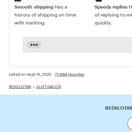
Smooth shipping
Has a
Speedy replies
H
history of shipping on time
of replying to 
with tracking.
quickly.
Read
the
full
description
Listed on Sept 15, 2025
77.888 favorites
REDSLOT88
SLOT GACOR
REDSLOT88 -
Ca