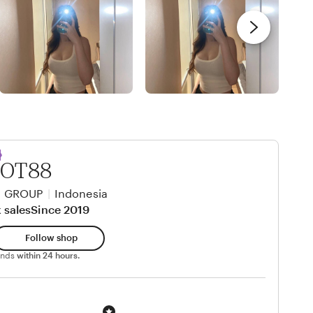
OT88
8 GROUP
|
Indonesia
 sales
Since 2019
Follow shop
ponds
within 24 hours.