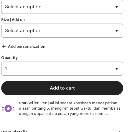
stars
Size | Add on
Add personalization
0)
Value (9)
Comfort (8)
Ease of use (2)
Condition (1)
Quantity
Add to cart
Star Seller.
Penjual ini secara konsisten mendapatkan
ulasan bintang 5, mengirim tepat waktu, dan membalas
dengan cepat setiap pesan yang mereka terima.