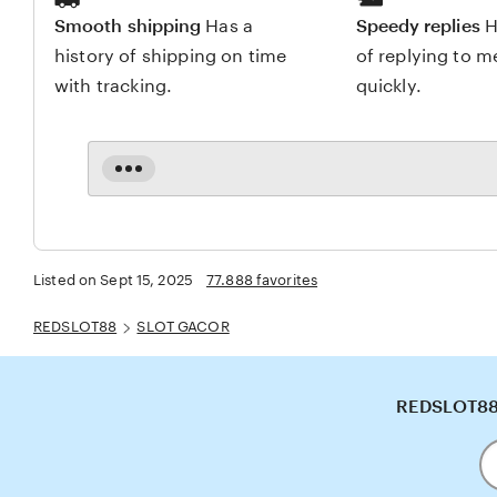
Smooth shipping
Has a
Speedy replies
H
history of shipping on time
of replying to 
with tracking.
quickly.
Read
the
full
description
Listed on Sept 15, 2025
77.888 favorites
REDSLOT88
SLOT GACOR
REDSLOT88 -
Ca