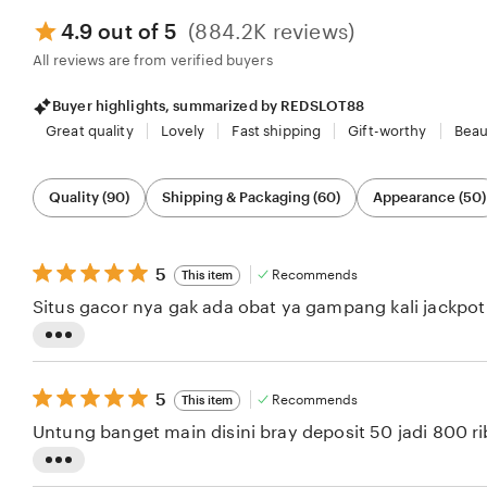
4.9 out of 5
(884.2K reviews)
All reviews are from verified buyers
Buyer highlights, summarized by REDSLOT88
Great quality
Lovely
Fast shipping
Gift-worthy
Beau
Filter
Quality (90)
Shipping & Packaging (60)
Appearance (50)
by
category
5
5
Recommends
This item
out
Situs gacor nya gak ada obat ya gampang kali jackpot
of
5
stars
L
i
5
5
Recommends
This item
s
out
Untung banget main disini bray deposit 50 jadi 800
of
t
5
i
stars
L