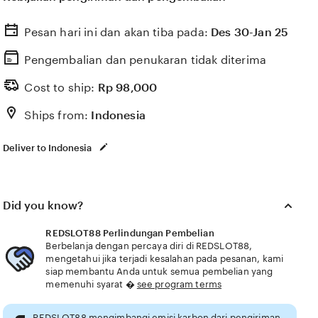
bisa dibilang bermodal kecil saja sudah bisa
mendapat profit besar. Redslot88 juga memiliki
Pesan hari ini dan akan tiba pada:
Des 30-Jan 25
layanan paling aktif dan respon tercepat dari
beberapa admin slot terpercaya yang siap
Pengembalian dan penukaran tidak diterima
membantu keluhan serta kendala anda selama 24
Cost to ship:
Rp
98,000
jam. Daftar segera di redslot88 nikmati layananan
Ships from:
Indonesia
prioritas kami dan gapailah kemenangan terbesarmu
dipermainan slot gacor hari ini.
Deliver to Indonesia
Did you know?
REDSLOT88 Perlindungan Pembelian
Berbelanja dengan percaya diri di REDSLOT88,
mengetahui jika terjadi kesalahan pada pesanan, kami
siap membantu Anda untuk semua pembelian yang
memenuhi syarat �
see program terms
REDSLOT88 mengimbangi emisi karbon dari pengiriman