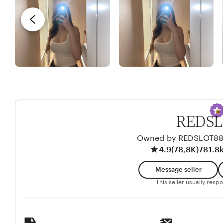
b
v
R
y
i
i
W
e
o
i
w
G
s
b
u
n
y
n
u
Y
a
W
a
w
i
q
REDSL
a
j
i
n
a
Owned by REDSLOT8
n
4.9
(78,8K)
781.8k
y
a
Message seller
This seller usually res