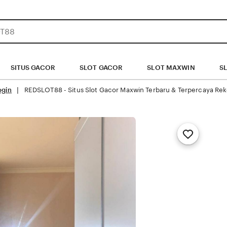
SITUS GACOR
SLOT GACOR
SLOT MAXWIN
S
ogin
REDSLOT88 - Situs Slot Gacor Maxwin Terbaru & Terpercaya Rek
 | 
Add
to
Favorites