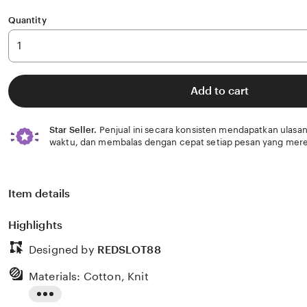
Quantity
Add to cart
Star Seller.
Penjual ini secara konsisten mendapatkan ulasan
waktu, dan membalas dengan cepat setiap pesan yang mere
Item details
Highlights
Designed by
REDSLOT88
Materials: Cotton, Knit
Read