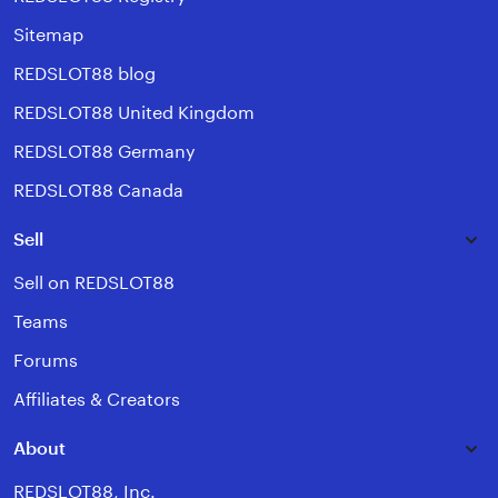
Sitemap
REDSLOT88 blog
REDSLOT88 United Kingdom
REDSLOT88 Germany
REDSLOT88 Canada
Sell
Sell on REDSLOT88
Teams
Forums
Affiliates & Creators
About
REDSLOT88, Inc.