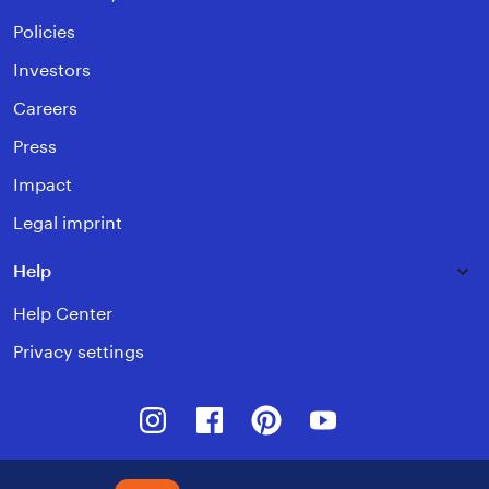
Policies
Investors
Careers
Press
Impact
Legal imprint
Help
Help Center
Privacy settings
Instagram
Facebook
Pinterest
Youtube