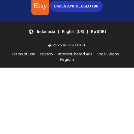
Unduh APK REDSLOT88
Indonesia | English (US) | Rp (IDR)
� 2025 REDSLOT88.
Terms of Use
Privacy
Interest-based ads
Local Shops
Regions