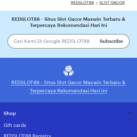
REDSLOT88
SLOT GACOR
REDSLOT88 - Situs Slot Gacor Maxwin Terbaru &
Terpercaya Rekomendasi Hari Ini
Subscribe
Cari
Kami
Di
Google
REDSLOT88
REDSLOT88 - Situs Slot Gacor Maxwin Terbaru &
Terpercaya Rekomendasi Hari Ini
Shop
Gift cards
REDSLOT88 Registry