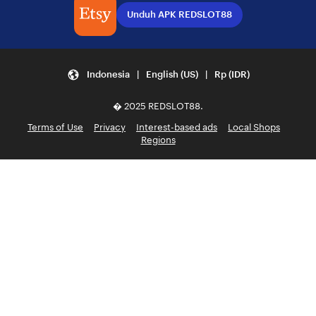
Unduh APK REDSLOT88
Indonesia | English (US) | Rp (IDR)
� 2025 REDSLOT88.
Terms of Use
Privacy
Interest-based ads
Local Shops
Regions