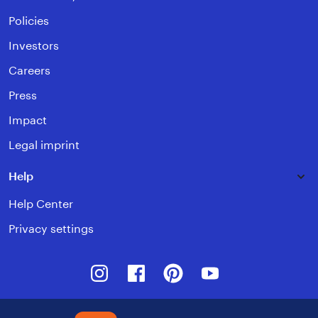
Policies
Investors
Careers
Press
Impact
Legal imprint
Help
Help Center
Privacy settings
Instagram
Facebook
Pinterest
Youtube