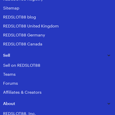
Sitemap
REDSLOT88 blog
REDSLOT88 United Kingdom
REDSLOT88 Germany
REDSLOT88 Canada
Sell
Sell on REDSLOT88
Teams
Forums
Affiliates & Creators
About
REDSLOT88, Inc.