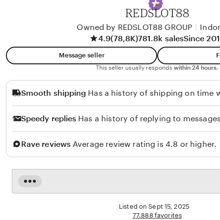
a
W
y
REDSLOT88
n
i
Y
Owned by REDSLOT88 GROUP
|
Indo
j
a
4.9
(78,8K)
781.8k sales
Since 20
a
q
Message seller
F
y
i
This seller usually responds
within 24 hours.
a
n
Smooth shipping
Has a history of shipping on time w
Speedy replies
Has a history of replying to messages
Rave reviews
Average review rating is 4.8 or higher.
Read
the
full
Listed on Sept 15, 2025
description
77.888 favorites