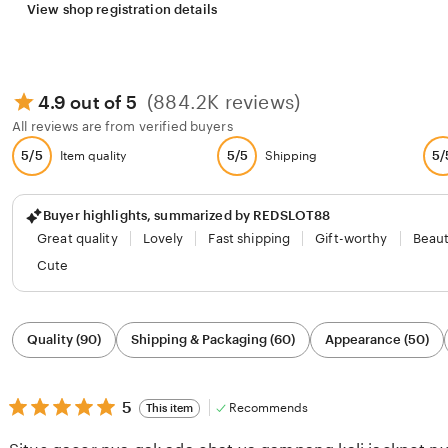
View shop registration details
(884.2K reviews)
4.9 out of 5
All reviews are from verified buyers
5/5
5/5
5/
Item quality
Shipping
Buyer highlights, summarized by REDSLOT88
Great quality
Lovely
Fast shipping
Gift-worthy
Beaut
Cute
Filter
Quality (90)
Shipping & Packaging (60)
Appearance (50)
by
category
5
5
Recommends
This item
out
of