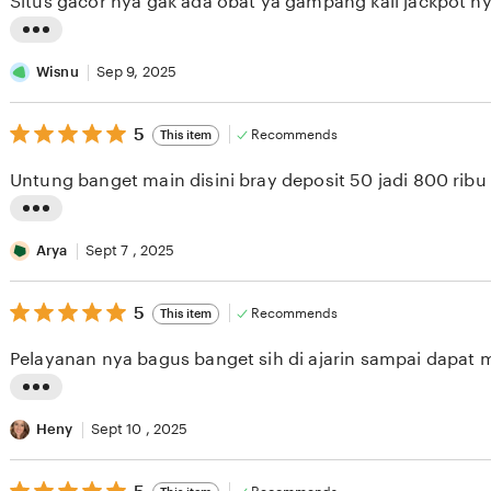
Situs gacor nya gak ada obat ya gampang kali jackpot n
5
stars
L
i
Wisnu
Sep 9, 2025
s
5
t
5
Recommends
This item
out
i
of
Untung banget main disini bray deposit 50 jadi 800 ri
5
n
stars
g
L
r
i
Arya
Sept 7 , 2025
e
s
v
5
t
5
Recommends
This item
out
i
i
of
Pelayanan nya bagus banget sih di ajarin sampai dapat
5
e
n
stars
w
g
L
b
r
i
Heny
Sept 10 , 2025
y
e
s
W
v
5
t