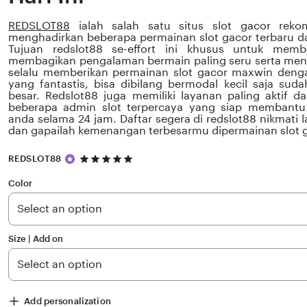
REDSLOT88
ialah salah satu situs slot gacor reko
menghadirkan beberapa permainan slot gacor terbaru dar
Tujuan redslot88 se-effort ini khusus untuk memb
membagikan pengalaman bermain paling seru serta me
selalu memberikan permainan slot gacor maxwin deng
yang fantastis, bisa dibilang bermodal kecil saja sud
besar. Redslot88 juga memiliki layanan paling aktif d
beberapa admin slot terpercaya yang siap membantu 
anda selama 24 jam. Daftar segera di redslot88 nikmati 
dan gapailah kemenangan terbesarmu dipermainan slot ga
5
REDSLOT88
out
of
Color
5
stars
Size | Add on
Add personalization