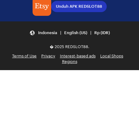
Unduh APK REDSLOT88
Indonesia | English (US) | Rp (IDR)
� 2025 REDSLOT88.
Terms of Use
Privacy
Interest-based ads
Local Shops
Regions