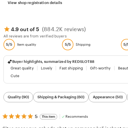
View shop registration details
(884.2K reviews)
4.9 out of 5
All reviews are from verified buyers
5/5
5/5
5/
Item quality
Shipping
Buyer highlights, summarized by REDSLOT88
Great quality
Lovely
Fast shipping
Gift-worthy
Beaut
Cute
Filter
Quality (90)
Shipping & Packaging (60)
Appearance (50)
by
category
5
5
Recommends
This item
out
of