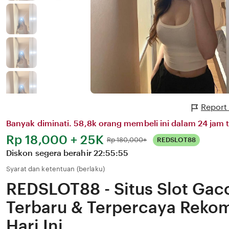
Report
Banyak diminati. 58,8k orang membeli ini dalam 24 jam t
Harga:
Rp 18,000 + 25K
Normal:
Rp 180,000+
REDSLOT88
Diskon segera berahir
22:55:55
Syarat dan ketentuan (berlaku)
REDSLOT88 - Situs Slot Ga
Terbaru & Terpercaya Reko
Hari Ini