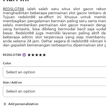
REDSLOT88
ialah salah satu situs slot gacor reko
menghadirkan beberapa permainan slot gacor terbaru dar
Tujuan redslot88 se-effort ini khusus untuk memb
membagikan pengalaman bermain paling seru serta me
selalu memberikan permainan slot gacor maxwin deng
yang fantastis, bisa dibilang bermodal kecil saja sud
besar. Redslot88 juga memiliki layanan paling aktif d
beberapa admin slot terpercaya yang siap membantu 
anda selama 24 jam. Daftar segera di redslot88 nikmati 
dan gapailah kemenangan terbesarmu dipermainan slot ga
5
REDSLOT88
out
of
Color
5
stars
Size | Add on
Add personalization