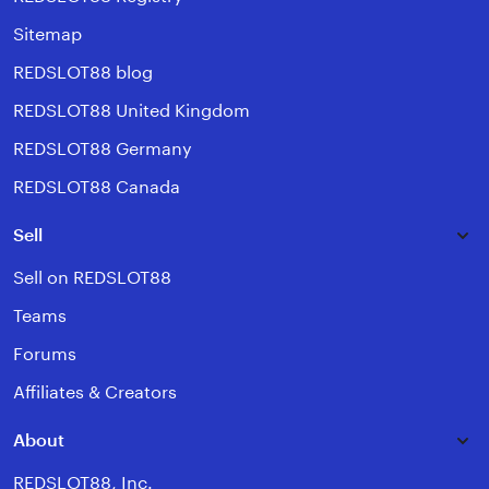
Sitemap
REDSLOT88 blog
REDSLOT88 United Kingdom
REDSLOT88 Germany
REDSLOT88 Canada
Sell
Sell on REDSLOT88
Teams
Forums
Affiliates & Creators
About
REDSLOT88, Inc.