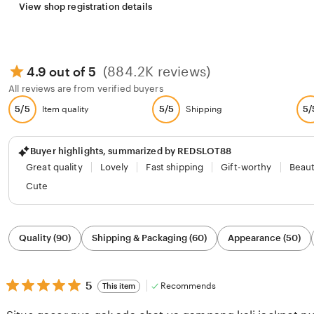
View shop registration details
(884.2K reviews)
4.9 out of 5
All reviews are from verified buyers
5/5
5/5
5/
Item quality
Shipping
Buyer highlights, summarized by REDSLOT88
Great quality
Lovely
Fast shipping
Gift-worthy
Beaut
Cute
Filter
Quality (90)
Shipping & Packaging (60)
Appearance (50)
by
category
5
5
Recommends
This item
out
of