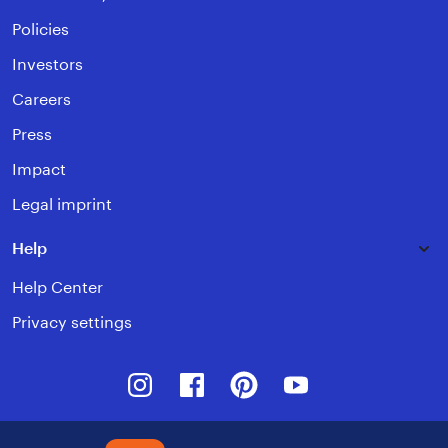
Policies
Investors
Careers
Press
Impact
Legal imprint
Help
Help Center
Privacy settings
Instagram
Facebook
Pinterest
Youtube