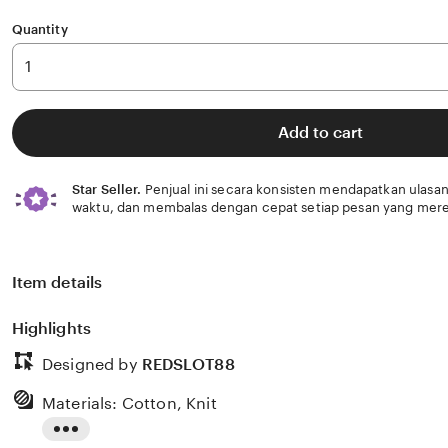
Quantity
Add to cart
Star Seller.
Penjual ini secara konsisten mendapatkan ulasan
waktu, dan membalas dengan cepat setiap pesan yang mere
Item details
Highlights
Designed by
REDSLOT88
Materials: Cotton, Knit
Read