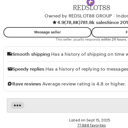
a
W
y
REDSLOT88
n
i
Y
Owned by REDSLOT88 GROUP
|
Indo
j
a
4.9
(78,8K)
781.8k sales
Since 20
a
q
Message seller
F
y
i
This seller usually responds
within 24 hours.
a
n
Smooth shipping
Has a history of shipping on time w
Speedy replies
Has a history of replying to messages
Rave reviews
Average review rating is 4.8 or higher.
Read
the
full
Listed on Sept 15, 2025
description
77.888 favorites