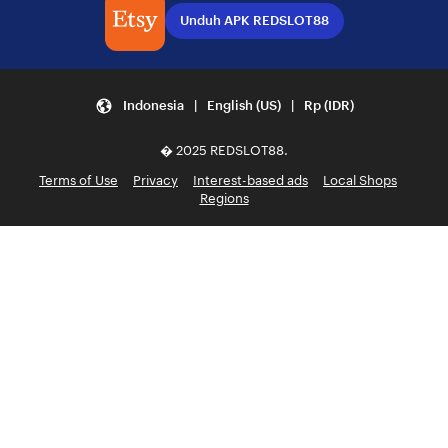
Unduh APK REDSLOT88
Indonesia | English (US) | Rp (IDR)
� 2025 REDSLOT88.
Terms of Use
Privacy
Interest-based ads
Local Shops
Regions