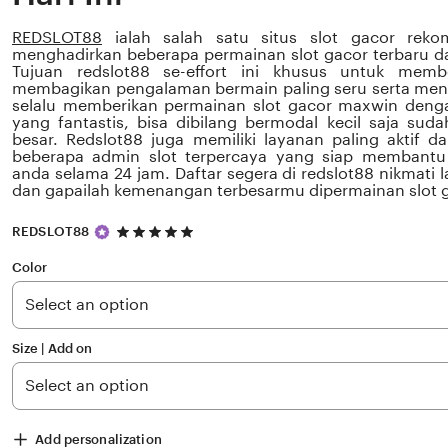
REDSLOT88
ialah salah satu situs slot gacor reko
menghadirkan beberapa permainan slot gacor terbaru dar
Tujuan redslot88 se-effort ini khusus untuk memb
membagikan pengalaman bermain paling seru serta me
selalu memberikan permainan slot gacor maxwin deng
yang fantastis, bisa dibilang bermodal kecil saja sud
besar. Redslot88 juga memiliki layanan paling aktif d
beberapa admin slot terpercaya yang siap membantu 
anda selama 24 jam. Daftar segera di redslot88 nikmati 
dan gapailah kemenangan terbesarmu dipermainan slot ga
5
REDSLOT88
out
of
Color
5
stars
Size | Add on
Add personalization