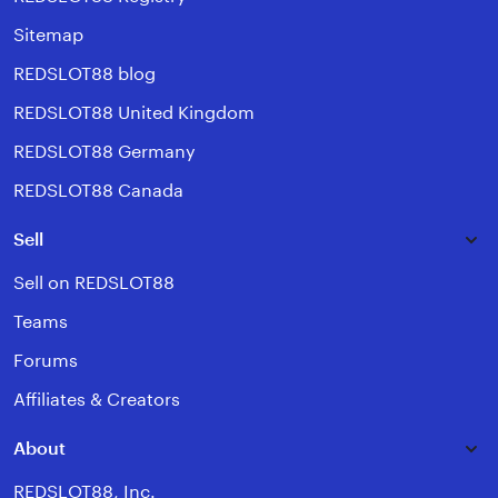
Sitemap
REDSLOT88 blog
REDSLOT88 United Kingdom
REDSLOT88 Germany
REDSLOT88 Canada
Sell
Sell on REDSLOT88
Teams
Forums
Affiliates & Creators
About
REDSLOT88, Inc.