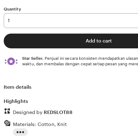
Quantity
Add to cart
Star Seller.
Penjual ini secara konsisten mendapatkan ulasan
waktu, dan membalas dengan cepat setiap pesan yang mere
Item details
Highlights
Designed by
REDSLOT88
Materials: Cotton, Knit
Read