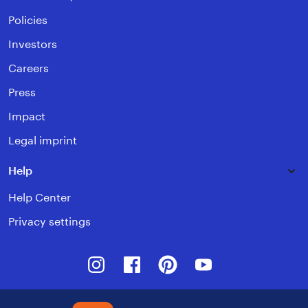
Policies
Investors
Careers
Press
Impact
Legal imprint
Help
Help Center
Privacy settings
Instagram
Facebook
Pinterest
Youtube