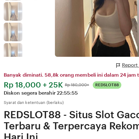
Report
Banyak diminati. 58,8k orang membeli ini dalam 24 jam t
Harga:
Rp 18,000 + 25K
Normal:
Rp 180,000+
REDSLOT88
Diskon segera berahir
22:55:55
Syarat dan ketentuan (berlaku)
REDSLOT88 - Situs Slot Ga
Terbaru & Terpercaya Reko
Hari Ini